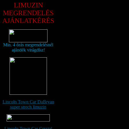
LIMUZIN
MEGRENDELÉS
AJÁNLATKÉRÉS
Min. 4 órás megrendelésnél
ajándék virágdísz!
Lincoln Town Car DaBryan
super strech limuzin
Lincoln Town Car Crystal