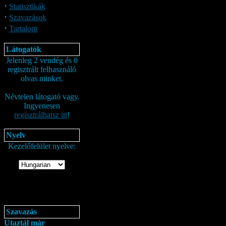
·
Statisztikák
·
Szavazások
·
Tartalom
Látogatók
Jelenleg 2 vendég és 0
regisztrált felhasználó
olvas minket.
Névtelen látogató vagy.
Ingyenesen
regisztrálhatsz itt
!
Nyelv
Kezelőfelület nyelve:
Szavazás
Utaztál már