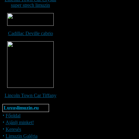
super strech limuzin
Cadillac Deville cabrio
Lincoln Town Car Tiffany
Luxuslimuzin.eu
·
Főoldal
·
Ajánlj minket!
·
Keresés
·
Limuzin Galéria