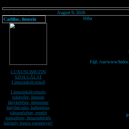
· · · · · ·
August 9, 2026
Hiba
Cadillac, limuzin
Fájl: /var/www/htdoc
LUXUSLIMUZIN
SZOLGÁLAT
Limuzinkölcsönző
Limuzinkölcsönzés
esküvőre, limusin
lánykérésre, limousine
lánybúcsúra, ballagásra,
városnézésre, reptéri
P
transzferre, limuzinbérlés
bármely fontos eseményre!