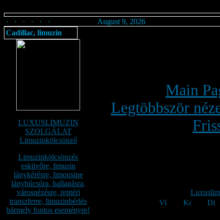
· · · · · ·
August 9, 2026
Cadillac, limuzin
Main Pa
Legtöbbször néze
Fris
LUXUSLIMUZIN
SZOLGÁLAT
Limuzinkölcsönző
Limuzinkölcsönzés
esküvőre, limusin
lánykérésre, limousine
lánybúcsúra, ballagásra,
városnézésre, reptéri
Luxuslim
transzferre, limuzinbérlés
bármely fontos eseményre!