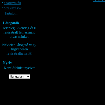
·
Statisztikák
·
Szavazások
·
Tartalom
Látogatók
Jelenleg 3 vendég és 0
regisztrált felhasználó
olvas minket.
Névtelen látogató vagy.
Ingyenesen
regisztrálhatsz itt
!
Nyelv
Kezelőfelület nyelve: