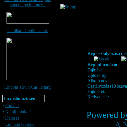
super strech limuzin
Cadillac Deville cabrio
Kép osztályozása
(je
Kép információ
Fájlnév:
Upload by:
Album név:
Osztályozás (13 szava
Lincoln Town Car Tiffany
Fájlméret:
Kedvencek:
Luxuslimuzin.eu
·
Főoldal
·
Ajánlj minket!
Powered 
·
Keresés
A N
·
Limuzin Galéria