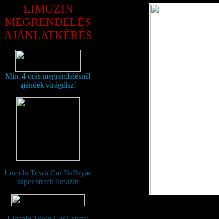
LIMUZIN
MEGRENDELÉS
AJÁNLATKÉRÉS
Min. 4 órás megrendelésnél
ajándék virágdísz!
Lincoln Town Car DaBryan
super strech limuzin
Lincoln Town Car Crystal