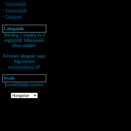
·
Statisztikák
·
Szavazások
·
Tartalom
Látogatók
Jelenleg 2 vendég és 0
regisztrált felhasználó
olvas minket.
Névtelen látogató vagy.
Ingyenesen
regisztrálhatsz itt
!
Nyelv
Kezelőfelület nyelve: