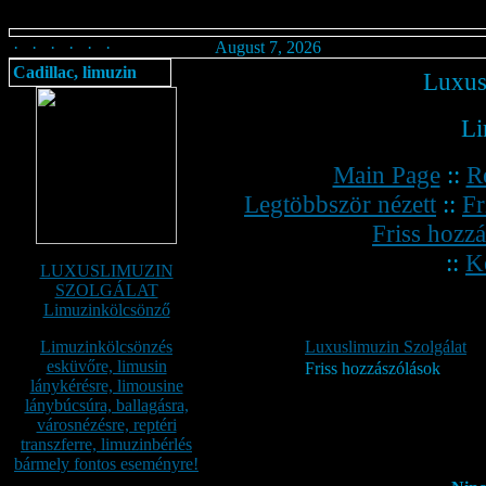
· · · · · ·
August 7, 2026
Cadillac, limuzin
Luxus
Li
Main Page
::
R
Legtöbbször nézett
::
Fr
Friss hozz
::
K
LUXUSLIMUZIN
SZOLGÁLAT
Limuzinkölcsönző
Limuzinkölcsönzés
Luxuslimuzin Szolgálat
esküvőre, limusin
Friss hozzászólások
lánykérésre, limousine
lánybúcsúra, ballagásra,
városnézésre, reptéri
transzferre, limuzinbérlés
bármely fontos eseményre!