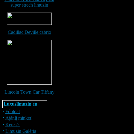
super strech limuzin
Cadillac Deville cabrio
Lincoln Town Car Tiffany
Luxuslimuzin.eu
·
Főoldal
·
Ajánlj minket!
·
Keresés
·
Limuzin Galéria