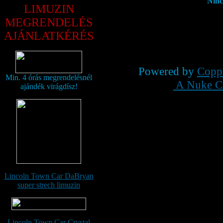
Ninc
LIMUZIN
MEGRENDELÉS
AJÁNLATKÉRÉS
Powered by
Copp
Min. 4 órás megrendelésnél
A Nuke Co
ajándék virágdísz!
Lincoln Town Car DaBryan
super strech limuzin
Lincoln Town Car Crystal