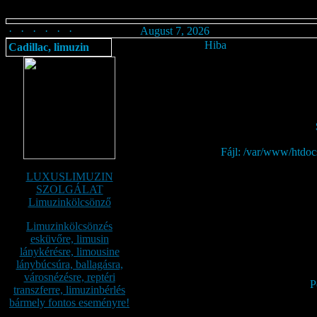
· · · · · ·
August 7, 2026
Hiba
Cadillac, limuzin
Fájl: /var/www/htdoc
LUXUSLIMUZIN
SZOLGÁLAT
Limuzinkölcsönző
Limuzinkölcsönzés
esküvőre, limusin
lánykérésre, limousine
lánybúcsúra, ballagásra,
városnézésre, reptéri
P
transzferre, limuzinbérlés
bármely fontos eseményre!