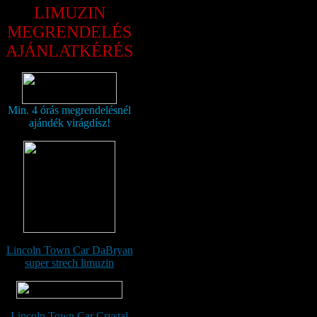
LIMUZIN
MEGRENDELÉS
AJÁNLATKÉRÉS
Min. 4 órás megrendelésnél
ajándék virágdísz!
Lincoln Town Car DaBryan
super strech limuzin
Lincoln Town Car Crystal