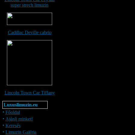
super strech limuzin
Cadillac Deville cabrio
Lincoln Town Car Tiffany
Luxuslimuzin.eu
·
Főoldal
·
Ajánlj minket!
·
Keresés
·
Limuzin Galéria