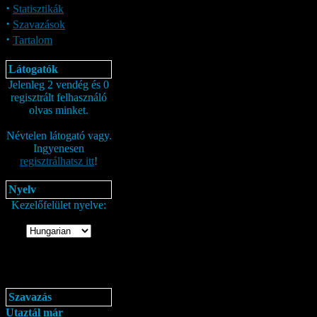
·
Statisztikák
·
Szavazások
·
Tartalom
Látogatók
Jelenleg 2 vendég és 0
regisztrált felhasználó
olvas minket.
Névtelen látogató vagy.
Ingyenesen
regisztrálhatsz itt
!
Nyelv
Kezelőfelület nyelve:
Szavazás
Utaztál már